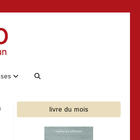
sses
livre du mois
3