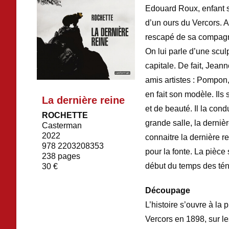
Edouard Roux, enfant s
d’un ours du Vercors. A
rescapé de sa compagni
On lui parle d’une scul
capitale. De fait, Jean
amis artistes : Pompon,
en fait son modèle. Ils
La dernière reine
et de beauté. Il la con
ROCHETTE
grande salle, la dernièr
Casterman
2022
connaitre la dernière re
978 2203208353
pour la fonte. La pièc
238 pages
début du temps des t
30 €
Découpage
L’histoire s’ouvre à l
Vercors en 1898, sur l