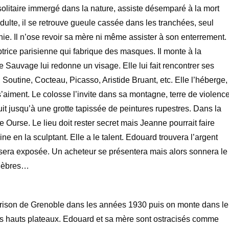
olitaire immergé dans la nature, assiste désemparé à la mort
dulte, il se retrouve gueule cassée dans les tranchées, seul
e. Il n’ose revoir sa mère ni même assister à son enterrement.
ptrice parisienne qui fabrique des masques. Il monte à la
ne Sauvage lui redonne un visage. Elle lui fait rencontrer ses
 Soutine, Cocteau, Picasso, Aristide Bruant, etc. Elle l’héberge,
 s’aiment. Le colosse l’invite dans sa montagne, terre de violenc
duit jusqu’à une grotte tapissée de peintures rupestres. Dans la
e Ourse. Le lieu doit rester secret mais Jeanne pourrait faire
ine en la sculptant. Elle a le talent. Edouard trouvera l’argent
e sera exposée. Un acheteur se présentera mais alors sonnera le
énèbres…
a prison de Grenoble dans les années 1930 puis on monte dans le
es hauts plateaux. Edouard et sa mère sont ostracisés comme