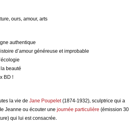
ure, ours, amour, arts
agne authentique
istoire d’amour généreuse et improbable
l’écologie
à la beauté
ux BD !
tes la vie de
Jane Poupelet
(1874-1932), sculptrice qui a
 de Jeanne ou écouter une
journée particulière
(émission 30
ure) qui lui est consacrée.